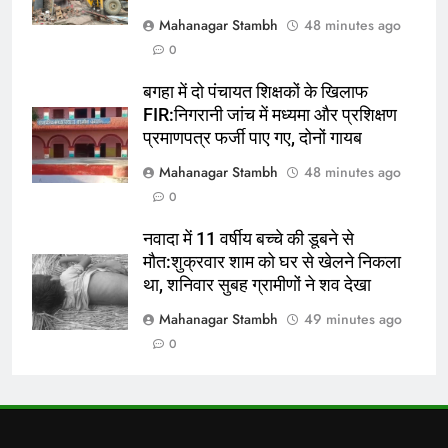
7
Mahanagar Stambh
48 minutes ago
9 अगस्त को सिमुलतला आवासीय विद्यालय
0
का 17वां स्थापना दिवस:सज-धज कर
तैयार हुआ परिसर, डीएम और एसपी बढ़ाएंगे
पूर्व
राज्य
बगहा में दो पंचायत शिक्षकों के खिलाफ
बच्चों का हौसला
FIR:निगरानी जांच में मध्यमा और प्रशिक्षण
8
प्रमाणपत्र फर्जी पाए गए, दोनों गायब
बखरी थाना क्षेत्र से तीन नाबालिग लड़के
Mahanagar Stambh
48 minutes ago
लापता:स्कूल जाने के लिए घर से निकले,
0
परिजन परेशान
पूर्व
राज्य
नवादा में 11 वर्षीय बच्चे की डूबने से
मौत:शुक्रवार शाम को घर से खेलने निकला
1
था, शनिवार सुबह ग्रामीणों ने शव देखा
लखनऊ में सजी ‘दावत ए सुख़न’ की
महफिल:एक दर्जन शायरों ने लिया हिस्सा ,
Mahanagar Stambh
49 minutes ago
‘ऊंचाइयों से गिरने लगे जबसे हैं पति , पत्नी
उत्तर
राज्य
0
के साथ छत पे भी मैं जाता नहीं हूँ’
2
भरवाड़ा में सरकारी जमीन से अतिक्रमण