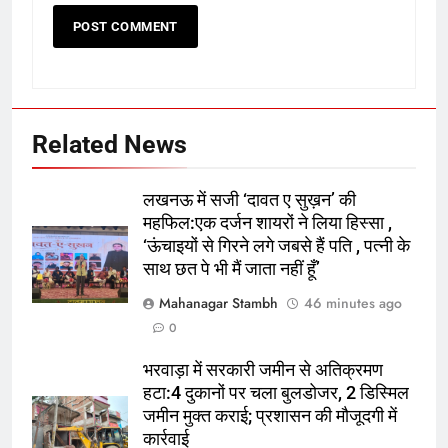
Related News
5
लखनऊ में सजी ‘दावत ए सुख़न’ की
बिहिया ROB बंद, ग्रामीण सड़कों पर भारी
महफिल:एक दर्जन शायरों ने लिया हिस्सा ,
वाहनों का परिचालन:स्थानीय लोगों ने
‘ऊंचाइयों से गिरने लगे जबसे हैं पति , पत्नी के
आवागमन पर रोक लगाने की मांग की
पूर्व
राज्य
साथ छत पे भी मैं जाता नहीं हूँ’
Mahanagar Stambh
46 minutes ago
6
0
हकराही घाट पर अज्ञात व्यक्ति का शव
मिला:लोगों ने पानी में उतराता हुआ देखा,
भरवाड़ा में सरकारी जमीन से अतिक्रमण
हटा:4 दुकानों पर चला बुलडोजर, 2 डिस्मिल
पुलिस पहचान में जुटी
पूर्व
राज्य
जमीन मुक्त कराई; प्रशासन की मौजूदगी में
कार्रवाई