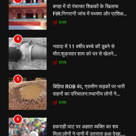
निकला था, शनिवार सुबह ग्रामीणों ने शव
पूर्व
राज्य
FIR:निगरानी जांच में मध्यमा और प्रशिक्षण
देखा
प्रमाणपत्र फर्जी पाए गए, दोनों गायब
पूर्व
राज्य
5
बिहिया ROB बंद, ग्रामीण सड़कों पर भारी
4
वाहनों का परिचालन:स्थानीय लोगों ने
नवादा में 11 वर्षीय बच्चे की डूबने से
आवागमन पर रोक लगाने की मांग की
पूर्व
राज्य
मौत:शुक्रवार शाम को घर से खेलने
निकला था, शनिवार सुबह ग्रामीणों ने शव
पूर्व
राज्य
6
देखा
हकराही घाट पर अज्ञात व्यक्ति का शव
5
मिला:लोगों ने पानी में उतराता हुआ देखा,
बिहिया ROB बंद, ग्रामीण सड़कों पर भारी
पुलिस पहचान में जुटी
पूर्व
राज्य
वाहनों का परिचालन:स्थानीय लोगों ने
आवागमन पर रोक लगाने की मांग की
पूर्व
राज्य
7
9 अगस्त को सिमुलतला आवासीय विद्यालय
6
का 17वां स्थापना दिवस:सज-धज कर
हकराही घाट पर अज्ञात व्यक्ति का शव
तैयार हुआ परिसर, डीएम और एसपी बढ़ाएंगे
पूर्व
राज्य
मिला:लोगों ने पानी में उतराता हुआ देखा,
बच्चों का हौसला
पुलिस पहचान में जुटी
पूर्व
राज्य