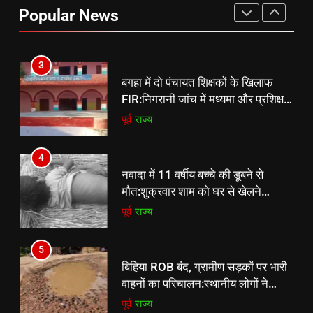
हटा:4 दुकानों पर चला बुलडोजर, 2
Popular News
डिस्मिल जमीन मुक्त कराई; प्रशासन की
पूर्व
राज्य
मौजूदगी में कार्रवाई
3
बगहा में दो पंचायत शिक्षकों के खिलाफ
FIR:निगरानी जांच में मध्यमा और प्रशिक्षण
प्रमाणपत्र फर्जी पाए गए, दोनों गायब
पूर्व
राज्य
4
नवादा में 11 वर्षीय बच्चे की डूबने से
मौत:शुक्रवार शाम को घर से खेलने
निकला था, शनिवार सुबह ग्रामीणों ने शव
पूर्व
राज्य
देखा
5
बिहिया ROB बंद, ग्रामीण सड़कों पर भारी
वाहनों का परिचालन:स्थानीय लोगों ने
आवागमन पर रोक लगाने की मांग की
पूर्व
राज्य