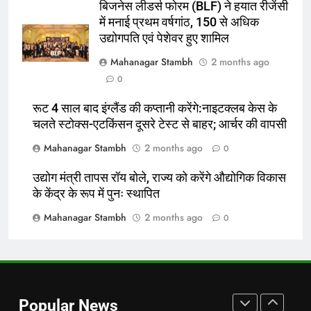
बिजनेस लीडर्स फोरम (BLF) ने हयात रीजेंसी
शुरू:उप विकास आयुक्त ने ग्रामीणों से जॉब
में मनाई प्रथम वर्षगांठ, 150 से अधिक
कार्ड बनाने की अपील, कल भी आयोजन
पूर्व
राज्य
उद्योगपति एवं पेशेवर हुए शामिल
Mahanagar Stambh
2 months ago
7
0
किशनगंज में रेतुआ नदी पर बना डायवर्सन
बहा:दर्जनों गांवों का संपर्क टूटा, 12 KM
रूट 4 साल बाद इंग्लैंड की कप्तानी करेंगे:नाइटक्लब केस के
चलते स्टोक्स-एटकिंसन दूसरे टेस्ट से बाहर; आर्चर की वापसी
लंबी दूरी तय कर रहे लोग
पूर्व
राज्य
Mahanagar Stambh
2 months ago
0
8
उद्योग मंत्री तापस रॉय बोले, राज्य को करेंगे औद्योगिक विकास
रूट 4 साल बाद इंग्लैंड की कप्तानी
के केंद्र के रूप में पुनः स्थापित
करेंगे:नाइटक्लब केस के चलते स्टोक्स-
एटकिंसन दूसरे टेस्ट से बाहर; आर्चर की
Mahanagar Stambh
2 months ago
न्यूज़
0
वापसी
1
शेपिंग फ्यूचर के बैनर तले डॉक्टरों और
चार्टर्ड अकाउंटेंट्स के बीच रोमांचक
Popular News
बैडमिंटन प्रतियोगिता
ई-पेपर
उत्तर