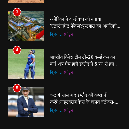
4
3
भारतीय विमेंस टीम टी-20 वर्ल्ड कप का
अमेरिका ने वर्ल्ड कप को बनाया
वार्म-अप मैच हारी:इंग्लैंड ने 5 रन से हराया;
‘एंटरटेनमेंट पैकेज’:फुटबॉल का अमेरिकी
ऋचा घोष की फिफ्टी बेकार
क्रिकेट
‎स्पोर्ट्स
मेकओवर, कई मेगा कॉन्सर्ट; मशहूर हस्तियों
क्रिकेट
‎स्पोर्ट्स
से प्रमोशन
5
4
रूट 4 साल बाद इंग्लैंड की कप्तानी
भारतीय विमेंस टीम टी-20 वर्ल्ड कप का
करेंगे:नाइटक्लब केस के चलते स्टोक्स-
वार्म-अप मैच हारी:इंग्लैंड ने 5 रन से हराया;
एटकिंसन दूसरे टेस्ट से बाहर; आर्चर की
क्रिकेट
‎स्पोर्ट्स
ऋचा घोष की फिफ्टी बेकार
क्रिकेट
‎स्पोर्ट्स
वापसी
6
5
अररिया में ‘जीरो ऑफिस डे’ अभियान
रूट 4 साल बाद इंग्लैंड की कप्तानी
शुरू:उप विकास आयुक्त ने ग्रामीणों से जॉब
करेंगे:नाइटक्लब केस के चलते स्टोक्स-
कार्ड बनाने की अपील, कल भी आयोजन
पूर्व
राज्य
एटकिंसन दूसरे टेस्ट से बाहर; आर्चर की
क्रिकेट
‎स्पोर्ट्स
वापसी
7
6