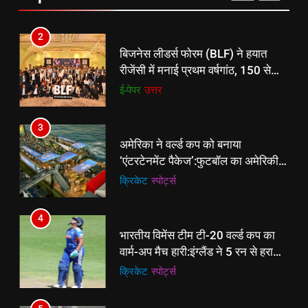
2
बिजनेस लीडर्स फोरम (BLF) ने हयात
रीजेंसी में मनाई प्रथम वर्षगांठ, 150 से
अधिक उद्योगपति एवं पेशेवर हुए शामिल
ई-पेपर
उत्तर
3
अमेरिका ने वर्ल्ड कप को बनाया
‘एंटरटेनमेंट पैकेज’:फुटबॉल का अमेरिकी
मेकओवर, कई मेगा कॉन्सर्ट; मशहूर हस्तियों
क्रिकेट
‎स्पोर्ट्स
से प्रमोशन
4
भारतीय विमेंस टीम टी-20 वर्ल्ड कप का
वार्म-अप मैच हारी:इंग्लैंड ने 5 रन से हराया;
ऋचा घोष की फिफ्टी बेकार
क्रिकेट
‎स्पोर्ट्स