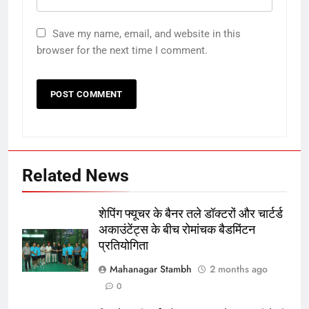
Save my name, email, and website in this
browser for the next time I comment.
Related News
5
शेपिंग फ्यूचर के बैनर तले डॉक्टरों और चार्टर्ड
रूट 4 साल बाद इंग्लैंड की कप्तानी
अकाउंटेंट्स के बीच रोमांचक बैडमिंटन
करेंगे:नाइटक्लब केस के चलते स्टोक्स-
प्रतियोगिता
एटकिंसन दूसरे टेस्ट से बाहर; आर्चर की
क्रिकेट
‎स्पोर्ट्स
वापसी
Mahanagar Stambh
2 months ago
0
6
अररिया में ‘जीरो ऑफिस डे’ अभियान