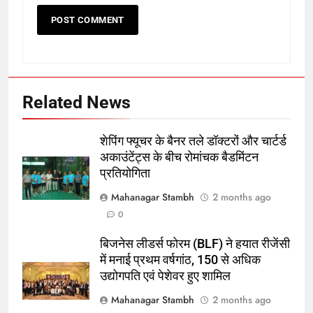
Related News
शेपिंग फ्यूचर के बैनर तले डॉक्टरों और चार्टर्ड
अकाउंटेंट्स के बीच रोमांचक बैडमिंटन
प्रतियोगिता
5
Mahanagar Stambh
2 months ago
रूट 4 साल बाद इंग्लैंड की कप्तानी
0
करेंगे:नाइटक्लब केस के चलते स्टोक्स-
बिजनेस लीडर्स फोरम (BLF) ने हयात रीजेंसी
एटकिंसन दूसरे टेस्ट से बाहर; आर्चर की
क्रिकेट
‎स्पोर्ट्स
में मनाई प्रथम वर्षगांठ, 150 से अधिक
वापसी
उद्योगपति एवं पेशेवर हुए शामिल
6
Mahanagar Stambh
2 months ago
अररिया में ‘जीरो ऑफिस डे’ अभियान