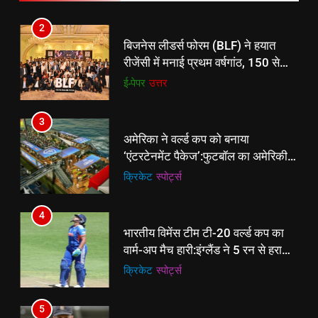
2
बिजनेस लीडर्स फोरम (BLF) ने हयात
रीजेंसी में मनाई प्रथम वर्षगांठ, 150 से
अधिक उद्योगपति एवं पेशेवर हुए शामिल
ई-पेपर
उत्तर
3
अमेरिका ने वर्ल्ड कप को बनाया
‘एंटरटेनमेंट पैकेज’:फुटबॉल का अमेरिकी
मेकओवर, कई मेगा कॉन्सर्ट; मशहूर हस्तियों
क्रिकेट
‎स्पोर्ट्स
से प्रमोशन
4
भारतीय विमेंस टीम टी-20 वर्ल्ड कप का
वार्म-अप मैच हारी:इंग्लैंड ने 5 रन से हराया;
ऋचा घोष की फिफ्टी बेकार
क्रिकेट
‎स्पोर्ट्स
5