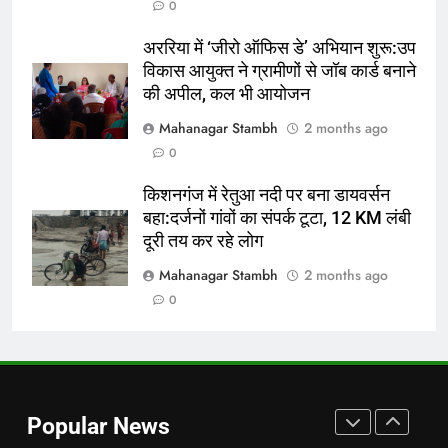
0
शुरू:उप विकास आयुक्त ने ग्रामीणों से जॉब
कार्ड बनाने की अपील, कल भी आयोजन
पूर्व
राज्य
अररिया में ‘जीरो ऑफिस डे’ अभियान शुरू:उप
विकास आयुक्त ने ग्रामीणों से जॉब कार्ड बनाने
7
की अपील, कल भी आयोजन
किशनगंज में रेतुआ नदी पर बना डायवर्सन
Mahanagar Stambh
2 months ago
बहा:दर्जनों गांवों का संपर्क टूटा, 12 KM
0
लंबी दूरी तय कर रहे लोग
पूर्व
राज्य
किशनगंज में रेतुआ नदी पर बना डायवर्सन
बहा:दर्जनों गांवों का संपर्क टूटा, 12 KM लंबी
8
दूरी तय कर रहे लोग
रूट 4 साल बाद इंग्लैंड की कप्तानी
करेंगे:नाइटक्लब केस के चलते स्टोक्स-
Mahanagar Stambh
2 months ago
एटकिंसन दूसरे टेस्ट से बाहर; आर्चर की
न्यूज़
0
वापसी
1
शेपिंग फ्यूचर के बैनर तले डॉक्टरों और
चार्टर्ड अकाउंटेंट्स के बीच रोमांचक
Popular News
बैडमिंटन प्रतियोगिता
ई-पेपर
उत्तर