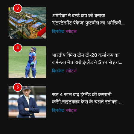
4
3
भारतीय विमेंस टीम टी-20 वर्ल्ड कप का
अमेरिका ने वर्ल्ड कप को बनाया
वार्म-अप मैच हारी:इंग्लैंड ने 5 रन से हराया;
‘एंटरटेनमेंट पैकेज’:फुटबॉल का अमेरिकी
ऋचा घोष की फिफ्टी बेकार
क्रिकेट
‎स्पोर्ट्स
मेकओवर, कई मेगा कॉन्सर्ट; मशहूर हस्तियों
क्रिकेट
‎स्पोर्ट्स
से प्रमोशन
5
4
रूट 4 साल बाद इंग्लैंड की कप्तानी
भारतीय विमेंस टीम टी-20 वर्ल्ड कप का
करेंगे:नाइटक्लब केस के चलते स्टोक्स-
वार्म-अप मैच हारी:इंग्लैंड ने 5 रन से हराया;
एटकिंसन दूसरे टेस्ट से बाहर; आर्चर की
क्रिकेट
‎स्पोर्ट्स
ऋचा घोष की फिफ्टी बेकार
क्रिकेट
‎स्पोर्ट्स
वापसी
6
5
अररिया में ‘जीरो ऑफिस डे’ अभियान
रूट 4 साल बाद इंग्लैंड की कप्तानी
शुरू:उप विकास आयुक्त ने ग्रामीणों से जॉब
करेंगे:नाइटक्लब केस के चलते स्टोक्स-
कार्ड बनाने की अपील, कल भी आयोजन
पूर्व
राज्य
एटकिंसन दूसरे टेस्ट से बाहर; आर्चर की
क्रिकेट
‎स्पोर्ट्स
वापसी
7
6
किशनगंज में रेतुआ नदी पर बना डायवर्सन