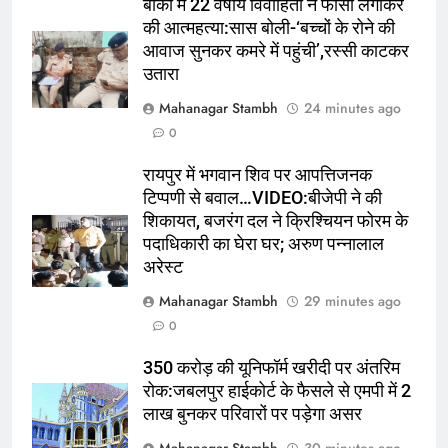
6
बांका में 22 वर्षीय विवाहिता ने फांसी लगाकर
India vs Sri Lanka: कोलंबो में गेंदबाजों
की आत्महत्या:सास बोली-‘बच्चों के रोने की
की कड़ी परीक्षा, Kuldeep और Jadeja
आवाज सुनकर कमरे में पहुंची’,रस्सी काटकर
उतारा
ने अभ्यास मैच में कराई वापसी
क्रिकेट
‎स्पोर्ट्स
Mahanagar Stambh
24 minutes ago
7
0
अजित आगरकर के कार्यकाल पर बोले
रायपुर में भगवान शिव पर आपत्तिजनक
Wasim Jaffer, नतीजों के दम पर
टिप्पणी से बवाल…VIDEO:बीजेपी ने की
Chief Selector को बताया पूरी तरह
क्रिकेट
‎स्पोर्ट्स
शिकायत, बजरंग दल ने क्रिश्चियन फोरम के
सफल
पदाधिकारी का घेरा घर; अरुण पन्नालाल
8
अरेस्ट
अजित आगरकर के कार्यकाल पर बोले
Mahanagar Stambh
29 minutes ago
Wasim Jaffer, नतीजों के दम पर
0
Chief Selector को बताया पूरी तरह
क्रिकेट
‎स्पोर्ट्स
सफल
350 करोड़ की यूनिफॉर्म खरीदी पर अंतरिम
रोक:जबलपुर हाईकोर्ट के फैसले से एमपी में 2
1
लाख बुनकर परिवारों पर पड़ेगा असर
शाकिब अल हसन की बांग्लादेश वापसी होगी
या नहीं:मर्डर केस, शेख हसीना से रिश्ते और