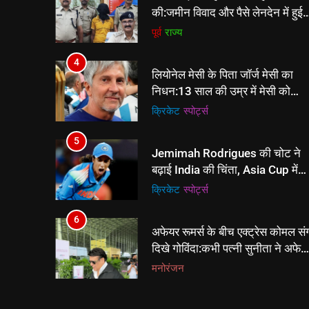
निधन:13 साल की उम्र में मेसी को
बार्सिलोना ले गए, दो दशक तक उनके
क्रिकेट
‎स्पोर्ट्स
एजेंट रहे
5
Jemimah Rodrigues की चोट ने
बढ़ाई India की चिंता, Asia Cup में
खेलना संदिग्ध!
क्रिकेट
‎स्पोर्ट्स
6
अफेयर रूमर्स के बीच एक्ट्रेस कोमल सं
दिखे गोविंदा:कभी पत्नी सुनीता ने अफेय
का हिंट देकर कहा था- मुझे कोमल नाम
मनोरंजन
से नफरत है
7
सोनाक्षी सिन्हा पर बीजेपी-सनातन विरोध
एजेंडा चलाने का दावा:पोस्ट में विराट
कोहली और अनुष्का शर्मा को अनफॉलो
मनोरंजन
करने का जिक्र; जानें वायरल दावे की
सच्चाई
8