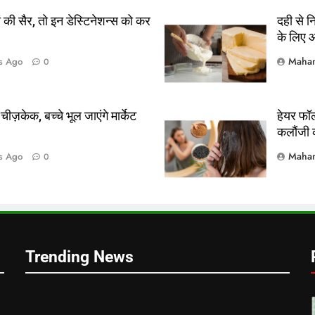
ं की सैर, तो इन डेस्टिनेशन्स को कर
दही से न
के लिए आ
Mahan
s Ago
0
ो
ीज़केक, बच्चे भूल जाएंगे मार्केट
हेयर फॉल
कलौंजी 
Mahan
s Ago
0
Trending News