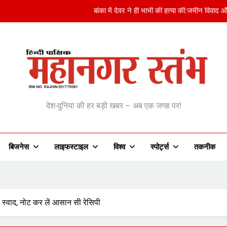
लियोनेल मेसी के पिता जॉर्ज मेसी का निधन:13 साल की उम्र में मेस
सहरसा सड़क हादसे में 12 वर्षीय छात्र की मौत:अनियंत्रित ट्रैक्टर ने बाइक को मारी
Devdutt Padikkal का Sri Lanka में श
बांका में देवर ने ही भाभी की हत्या की:जमीन विवाद और
anagar Stambh | महानग
लियोनेल मेसी के पिता जॉर्ज मेसी का निधन:13 साल की उम्र में मेस
देश-दुनिया की हर बड़ी खबर – अब एक जगह पर!
बिजनेस
लाइफस्टाइल
विश्व
‎स्पोर्ट्स
तकनीक
 स्वाद, नोट कर लें आसान सी रेसिपी