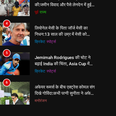
निधन:13 साल की उम्र में मेसी को
बार्सिलोना ले गए, दो दशक तक उनके
क्रिकेट
‎स्पोर्ट्स
एजेंट रहे
5
Jemimah Rodrigues की चोट ने
बढ़ाई India की चिंता, Asia Cup में
खेलना संदिग्ध!
क्रिकेट
‎स्पोर्ट्स
6
अफेयर रूमर्स के बीच एक्ट्रेस कोमल संग
दिखे गोविंदा:कभी पत्नी सुनीता ने अफेयर
का हिंट देकर कहा था- मुझे कोमल नाम
मनोरंजन
से नफरत है
7
सोनाक्षी सिन्हा पर बीजेपी-सनातन विरोधी
एजेंडा चलाने का दावा:पोस्ट में विराट
कोहली और अनुष्का शर्मा को अनफॉलो
मनोरंजन
करने का जिक्र; जानें वायरल दावे की
सच्चाई
8