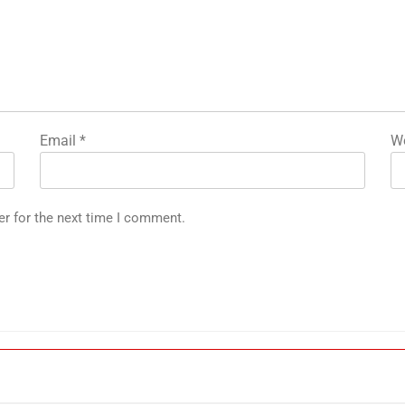
Email
*
We
ग
र
er for the next time I comment.
ी