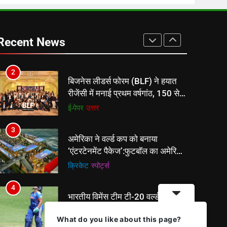
वापसी
1
शेपिंग फ्यूचर के बैनर तले डॉक्टरों और
चार्टर्ड अकाउंटेंट्स के बीच रोमांचक
Recent News
बैडमिंटन प्रतियोगिता
ई-पेपर
उत्तर
2
बिजनेस लीडर्स फोरम (BLF) ने हयात
रीजेंसी में मनाई प्रथम वर्षगांठ, 150 से
अधिक उद्योगपति एवं पेशेवर हुए शामिल
ई-पेपर
उत्तर
3
अमेरिका ने वर्ल्ड कप को बनाया
‘एंटरटेनमेंट पैकेज’:फुटबॉल का अमेरिकी
मेकओवर, कई मेगा कॉन्सर्ट; मशहूर
क्रिकेट
‎स्पोर्ट्स
हस्तियों से प्रमोशन
4
भारतीय विमेंस टीम टी-20 वर्ल्ड कप का
वार्म-अप मैच हारी:इंग्लैंड ने 5 रन से
What do you like about this page?
हराया; ऋचा घोष की फिफ्टी बेकार
क्रिकेट
‎स्पोर्ट्स