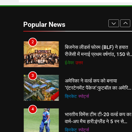
वापसी
1
शेपिंग फ्यूचर के बैनर तले डॉक्टरों और
चार्टर्ड अकाउंटेंट्स के बीच रोमांचक
Popular News
बैडमिंटन प्रतियोगिता
ई-पेपर
उत्तर
2
बिजनेस लीडर्स फोरम (BLF) ने हयात
रीजेंसी में मनाई प्रथम वर्षगांठ, 150 से
अधिक उद्योगपति एवं पेशेवर हुए शामिल
ई-पेपर
उत्तर
3
अमेरिका ने वर्ल्ड कप को बनाया
‘एंटरटेनमेंट पैकेज’:फुटबॉल का अमेरिक
मेकओवर, कई मेगा कॉन्सर्ट; मशहूर
क्रिकेट
‎स्पोर्ट्स
हस्तियों से प्रमोशन
4
भारतीय विमेंस टीम टी-20 वर्ल्ड कप का
वार्म-अप मैच हारी:इंग्लैंड ने 5 रन से
हराया; ऋचा घोष की फिफ्टी बेकार
क्रिकेट
‎स्पोर्ट्स