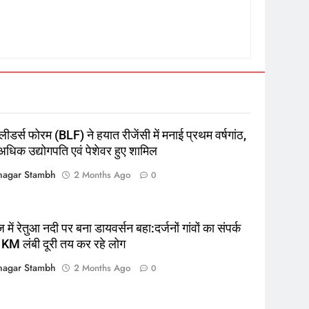
5
रूट 4 साल बाद इंग्लैंड की कप्तानी
करेंगे:नाइटक्लब केस के चलते स्टोक्स-
एटकिंसन दूसरे टेस्ट से बाहर; आर्चर की
क्रिकेट
‎स्पोर्ट्स
वापसी
6
अररिया में ‘जीरो ऑफिस डे’ अभियान
शुरू:उप विकास आयुक्त ने ग्रामीणों से
ीडर्स फोरम (BLF) ने हयात रीजेंसी में मनाई प्रथम वर्षगांठ,
जॉब कार्ड बनाने की अपील, कल भी
पूर्व
राज्य
धिक उद्योगपति एवं पेशेवर हुए शामिल
आयोजन
7
agar Stambh
2 Months Ago
0
किशनगंज में रेतुआ नदी पर बना
डायवर्सन बहा:दर्जनों गांवों का संपर्क
टूटा, 12 KM लंबी दूरी तय कर रहे लोग
पूर्व
राज्य
में रेतुआ नदी पर बना डायवर्सन बहा:दर्जनों गांवों का संपर्क
 KM लंबी दूरी तय कर रहे लोग
8
रूट 4 साल बाद इंग्लैंड की कप्तानी
agar Stambh
2 Months Ago
0
करेंगे:नाइटक्लब केस के चलते स्टोक्स-
एटकिंसन दूसरे टेस्ट से बाहर; आर्चर की
न्यूज़