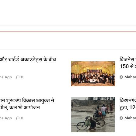
 और चार्टर्ड अकाउंटेंट्स के बीच
बिजनेस ल
150 से अ
Mahan
hs Ago
0
यान शुरू:उप विकास आयुक्त ने
किशनगंज 
की अपील, कल भी आयोजन
टूटा, 12
Mahan
hs Ago
0