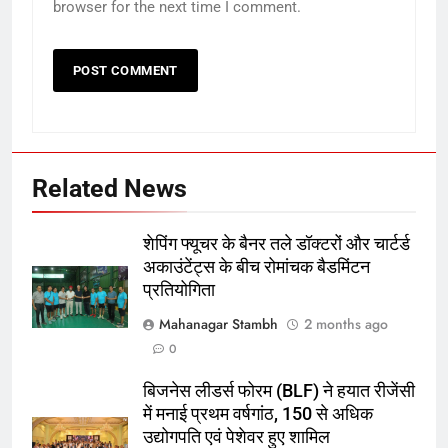
browser for the next time I comment.
6
Pakistan Broad Peak Avalanche:
ब्रॉड पीक पर हिमस्खलन, निर्मल पुर्जा
समेत 10 सदस्यीय अंतरराष्ट्रीय
पाकिस्तान
पर्वतारोहण दल लापता
Related News
7
‘मेरे लिए सबसे मुश्किल फैसलों में से एक’, 4
मैच के बाद ही इंग्लैंड को तूफानी गेंदबाज ने
शेपिंग फ्यूचर के बैनर तले डॉक्टरों और चार्टर्ड
इंटरनेशनल क्रिकेट को कहा अलविदा
‎स्पोर्ट्स
अकाउंटेंट्स के बीच रोमांचक बैडमिंटन
प्रतियोगिता
8
Mahanagar Stambh
2 months ago
अलर्ट पर पाकिस्तानी सेना, इस साल किए
0
40 हज़ार से ज़्यादा सैन्य ऑपरेशन्स
बिजनेस लीडर्स फोरम (BLF) ने हयात रीजेंसी
पाकिस्तान
में मनाई प्रथम वर्षगांठ, 150 से अधिक
उद्योगपति एवं पेशेवर हुए शामिल