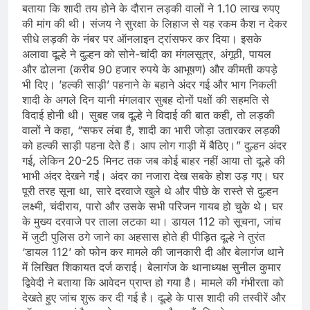
बताया कि ​शादी तय होने के दौरान लड़की वालों ने 1.10 लाख रुपए
की मांग की थी। संजय ने सुरक्षा के लिहाज से यह रकम कैश न देकर
सीधे लड़की के नंबर पर ऑनलाइन ट्रांसफर कर दिया। इसके
अलावा दूल्हे ने दुल्हन को सोने-चांदी का मंगलसूत्र, अंगूठी, पायल
और ढोलना (करीब 90 हजार रुपये के आभूषण) और कीमती कपड़े
भी दिए। ​’हल्की साड़ी’ पहनाने के बहाने अंदर गई और भाग निकली ​
शादी के अगले दिन यानी मंगलवार सुबह दोनों पक्षों की सहमति से
विदाई होनी थी। सुबह जब दूल्हे ने विदाई की बात कही, तो लड़की
वालों ने कहा, “सफर लंबा है, शादी का भारी जोड़ा उतारकर लड़की
को हल्की साड़ी पहना देते हैं। आप लोग गाड़ी में बैठिए।” ​दुल्हन अंदर
गई, लेकिन 20-25 मिनट तक जब कोई बाहर नहीं आया तो दूल्हे की
भाभी अंदर देखने गईं। अंदर का नजारा देख सबके होश उड़ गए। घर
पूरी तरह सूना था, सारे दरवाजे खुले थे और पीछे के रास्ते से दुल्हन
लक्ष्मी, चंदीराय, पारो और उसके सभी परिजन गायब हो चुके थे। घर
के मुख्य दरवाजे पर ताला लटका था। ​डायल 112 को सूचना, जांच
में जुटी पुलिस ​ठगे जाने का अहसास होते ही पीड़ित दूल्हे ने तुरंत
‘डायल 112’ को फोन कर मामले की जानकारी दी और बेलागंज थाने
में लिखित शिकायत दर्ज कराई। बेलागंज के थानाध्यक्ष सुनील कुमार
द्विवेदी ने बताया कि आवेदन प्राप्त हो गया है। मामले की गंभीरता को
देखते हुए जांच शुरू कर दी गई है। दूल्हे के पास शादी की तस्वीरें और