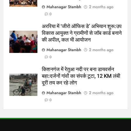
1
Mahanagar Stambh
2 months ago
सिकंदर रजा ने The Hundred में मचाई
0
तबाही, छक्कों की बारिश कर लंदन स्पिरिट
के मुंह से छीन लिया जीत
न्यूज़
अररिया में ‘जीरो ऑफिस डे’ अभियान शुरू:उप
विकास आयुक्त ने ग्रामीणों से जॉब कार्ड बनाने
2
की अपील, कल भी आयोजन
बचपन की मिठास तय करती है बुढ़ापे की
Mahanagar Stambh
2 months ago
याददाश्त
0
यूरोप
किशनगंज में रेतुआ नदी पर बना डायवर्सन
बहा:दर्जनों गांवों का संपर्क टूटा, 12 KM लंबी
3
दूरी तय कर रहे लोग
पाकिस्तान में सेना की चौकी पर आत्मघाती
आतंकी हमला, 27 की मौत
Mahanagar Stambh
2 months ago
पाकिस्तान
0
4
Pakistan Coal Mine Blast:
पाकिस्तान के बलूचिस्तान में कोयला