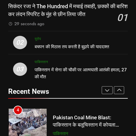
पाकिस्तान में सेना की चौकी पर आत्मघाती
याददाश्त
सिकंदर रजा ने The Hundred में मचाई तबाही, छक्कों की बारिश
आतंकी हमला, 27 की मौत
यूरोप
कर लंदन स्पिरिट के मुंह से छीन लिया जीत
01
पाकिस्तान
29 seconds ago
3
4
पाकिस्तान में सेना की चौकी पर आत्मघाती
यूरोप
Pakistan Coal Mine Blast:
02
आतंकी हमला, 27 की मौत
बचपन की मिठास तय करती है बुढ़ापे की याददाश्त
पाकिस्तान के बलूचिस्तान में कोयला
पाकिस्तान
खदान में धमाका, 32 खनिकों की मौत, 10
पाकिस्तान
पाकिस्तान
अब भी फंसे
03
पाकिस्तान में सेना की चौकी पर आत्मघाती आतंकी हमला, 27
4
5
की मौत
Pakistan Coal Mine Blast:
आर प्रज्ञानानंदा बने सेंट लुइस रैपिड एंड
पाकिस्तान के बलूचिस्तान में कोयला
ब्लिट्ज चैंपियन:ब्लिट्ज के एक राउंड बाकी
Recent News
खदान में धमाका, 32 खनिकों की मौत, 10
पाकिस्तान
रहते जीता खिताब; रैपिड में भी टॉप पर थे
‎स्पोर्ट्स
अब भी फंसे
5
6
आर प्रज्ञानानंदा बने सेंट लुइस रैपिड एंड
Pakistan Broad Peak Avalanche:
ब्लिट्ज चैंपियन:ब्लिट्ज के एक राउंड बाकी
ब्रॉड पीक पर हिमस्खलन, निर्मल पुर्जा
रहते जीता खिताब; रैपिड में भी टॉप पर थे
‎स्पोर्ट्स
समेत 10 सदस्यीय अंतरराष्ट्रीय