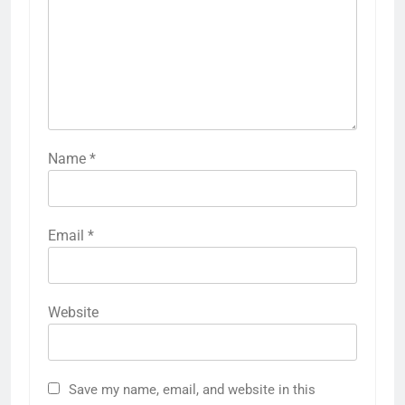
Name
*
Email
*
Website
5
आर प्रज्ञानानंदा बने सेंट लुइस रैपिड एंड
ब्लिट्ज चैंपियन:ब्लिट्ज के एक राउंड बाकी
Save my name, email, and website in this
रहते जीता खिताब; रैपिड में भी टॉप पर थे
‎स्पोर्ट्स