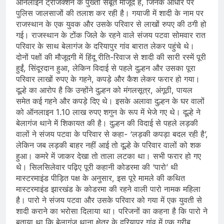
ऑनलाइन ट्रांजैक्शन के पुख्ता सबूत मौजूद हैं, जिनके आधार पर
पुलिस जालसाजों की तलाश कर रही है। गयाजी में शादी के नाम पर
राजस्थान के एक युवक और उसके परिवार से लाखों रुपए की ठगी हो
गई। राजस्थान के टोंक जिले के रहने वाले संजय पटवा सोमवार रात
परिवार के साथ बेलागंज के दरियापुर गांव बारात लेकर पहुंचे थे।
दोनों पक्षों की मौजूदगी में हिंदू रीति-रिवाज से शादी की सारी रस्में पूरी
हुईं, सिंदूरदान हुआ, लेकिन विदाई से पहले दुल्हन और उसका पूरा
परिवार लाखों रुपए के गहने, कपड़े और कैश लेकर फरार हो गया।
दूल्हे का आरोप है कि उन्होंने दुल्हन को मंगलसूत्र, अंगूठी, पायल
समेत कई गहने और कपड़े दिए थे। इसके अलावा दुल्हन के घर वालों
को ऑनलाइन 1.10 लाख रुपए शगुन के रूप में भेजे गए थे। दूल्हे ने
बेलागंज थाने में शिकायत की है। दुल्हन की विदाई से पहले लड़की
वालों ने संजय पटवा के परिवार से कहा- ‘लड़की कपड़ा बदल रही है’,
लेकिन जब लड़की बाहर नहीं आई तो दूल्हे के परिवार वालों को शक
हुआ। कमरे में जाकर देखा तो ताला लटका था। सभी फरार हो गए
थे। सिलसिलेवार पढ़िए पूरी कहानी ​कोडरमा की ‘पारो’ थी
मास्टरमाइंड पीड़ित पक्ष के अनुसार, इस पूरे मामले की कथित
मास्टरमाइंड झारखंड के कोडरमा की रहने वाली पारो नामक महिला
है। पारो ने संजय पटवा और उसके परिवार को गया में एक युवती से
शादी कराने का भरोसा दिलाया था। परिजनों का कहना है कि पारो ने
बताया था कि बेलागंज थाना क्षेत्र के दरियापुर गांव में एक गरीब