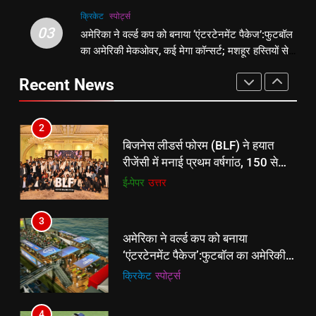
वापसी
क्रिकेट
‎स्पोर्ट्स
2
03
अमेरिका ने वर्ल्ड कप को बनाया ‘एंटरटेनमेंट पैकेज’:फुटबॉल
1
बिजनेस लीडर्स फोरम (BLF) ने हयात
का अमेरिकी मेकओवर, कई मेगा कॉन्सर्ट; मशहूर हस्तियों से
शेपिंग फ्यूचर के बैनर तले डॉक्टरों और
रीजेंसी में मनाई प्रथम वर्षगांठ, 150 से
प्रमोशन
चार्टर्ड अकाउंटेंट्स के बीच रोमांचक
अधिक उद्योगपति एवं पेशेवर हुए शामिल
ई-पेपर
उत्तर
Recent News
बैडमिंटन प्रतियोगिता
ई-पेपर
उत्तर
3
2
अमेरिका ने वर्ल्ड कप को बनाया
बिजनेस लीडर्स फोरम (BLF) ने हयात
‘एंटरटेनमेंट पैकेज’:फुटबॉल का अमेरिकी
रीजेंसी में मनाई प्रथम वर्षगांठ, 150 से
मेकओवर, कई मेगा कॉन्सर्ट; मशहूर हस्तियों
क्रिकेट
‎स्पोर्ट्स
अधिक उद्योगपति एवं पेशेवर हुए शामिल
ई-पेपर
उत्तर
से प्रमोशन
4
3
भारतीय विमेंस टीम टी-20 वर्ल्ड कप का
अमेरिका ने वर्ल्ड कप को बनाया
वार्म-अप मैच हारी:इंग्लैंड ने 5 रन से हराया;
‘एंटरटेनमेंट पैकेज’:फुटबॉल का अमेरिकी
ऋचा घोष की फिफ्टी बेकार
क्रिकेट
‎स्पोर्ट्स
मेकओवर, कई मेगा कॉन्सर्ट; मशहूर हस्तियों
क्रिकेट
‎स्पोर्ट्स
से प्रमोशन
5
4