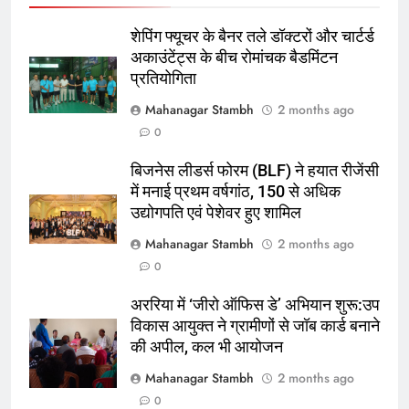
शेपिंग फ्यूचर के बैनर तले डॉक्टरों और चार्टर्ड
अकाउंटेंट्स के बीच रोमांचक बैडमिंटन
प्रतियोगिता
5
Mahanagar Stambh
2 months ago
रूट 4 साल बाद इंग्लैंड की कप्तानी
0
करेंगे:नाइटक्लब केस के चलते स्टोक्स-
बिजनेस लीडर्स फोरम (BLF) ने हयात रीजेंसी
एटकिंसन दूसरे टेस्ट से बाहर; आर्चर की
क्रिकेट
‎स्पोर्ट्स
में मनाई प्रथम वर्षगांठ, 150 से अधिक
वापसी
उद्योगपति एवं पेशेवर हुए शामिल
6
Mahanagar Stambh
2 months ago
अररिया में ‘जीरो ऑफिस डे’ अभियान
0
शुरू:उप विकास आयुक्त ने ग्रामीणों से जॉब
कार्ड बनाने की अपील, कल भी आयोजन
पूर्व
राज्य
अररिया में ‘जीरो ऑफिस डे’ अभियान शुरू:उप
विकास आयुक्त ने ग्रामीणों से जॉब कार्ड बनाने
7
की अपील, कल भी आयोजन
किशनगंज में रेतुआ नदी पर बना डायवर्सन
Mahanagar Stambh
2 months ago
बहा:दर्जनों गांवों का संपर्क टूटा, 12 KM
0