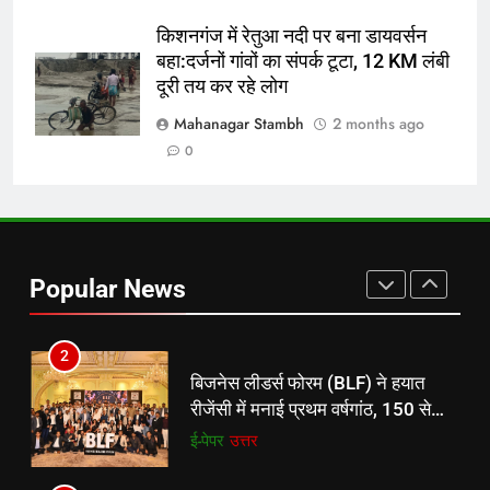
लंबी दूरी तय कर रहे लोग
पूर्व
राज्य
किशनगंज में रेतुआ नदी पर बना डायवर्सन
बहा:दर्जनों गांवों का संपर्क टूटा, 12 KM लंबी
8
दूरी तय कर रहे लोग
रूट 4 साल बाद इंग्लैंड की कप्तानी
करेंगे:नाइटक्लब केस के चलते स्टोक्स-
Mahanagar Stambh
2 months ago
एटकिंसन दूसरे टेस्ट से बाहर; आर्चर की
न्यूज़
0
वापसी
1
शेपिंग फ्यूचर के बैनर तले डॉक्टरों और
चार्टर्ड अकाउंटेंट्स के बीच रोमांचक
Popular News
बैडमिंटन प्रतियोगिता
ई-पेपर
उत्तर
2
बिजनेस लीडर्स फोरम (BLF) ने हयात
रीजेंसी में मनाई प्रथम वर्षगांठ, 150 से
अधिक उद्योगपति एवं पेशेवर हुए शामिल
ई-पेपर
उत्तर