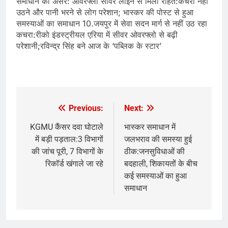
समाधान का असर: ओवरफ्लो सीवर लाइन से मिली राहत:कचरा नहीं
उठने और पानी भरने से लोग परेशान; भास्कर की पोस्ट से हुआ
समस्याओं का समाधान 10.जयपुर में सेवा सदन मार्ग से नहीं उठ रहा
कचरा:रीको इंडस्ट्रीयल एरिया में सीवर ओवरफ्लो से बढ़ी
परेशानी;रविन्द्र सिंह बने आज के ‘पब्लिक के स्टार’
​
Previous:
Next:
Post
navigation
KGMU कैंसर दवा घोटाले
भास्कर समाधान में
में बड़ी पड़ताल:3 विभागों
जलभराव की समस्या हुई
की जांच पूरी, 7 विभागों के
ठीक:जनसुविधाओं की
रिकॉर्ड खंगाले जा रहे
बदहाली, शिकायतों के बीच
कई समस्याओं का हुआ
समाधान