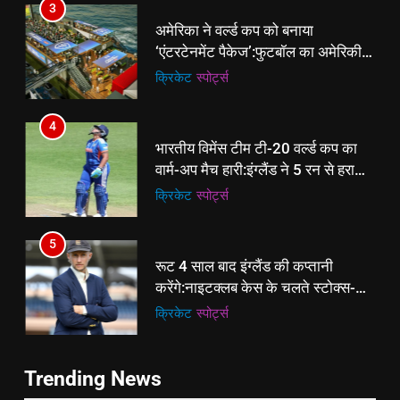
3
अमेरिका ने वर्ल्ड कप को बनाया
‘एंटरटेनमेंट पैकेज’:फुटबॉल का अमेरिकी
मेकओवर, कई मेगा कॉन्सर्ट; मशहूर हस्तियों
क्रिकेट
‎स्पोर्ट्स
से प्रमोशन
4
भारतीय विमेंस टीम टी-20 वर्ल्ड कप का
वार्म-अप मैच हारी:इंग्लैंड ने 5 रन से हराया;
ऋचा घोष की फिफ्टी बेकार
क्रिकेट
‎स्पोर्ट्स
5
रूट 4 साल बाद इंग्लैंड की कप्तानी
करेंगे:नाइटक्लब केस के चलते स्टोक्स-
एटकिंसन दूसरे टेस्ट से बाहर; आर्चर की
क्रिकेट
‎स्पोर्ट्स
वापसी
6
5
Trending News
अररिया में ‘जीरो ऑफिस डे’ अभियान
रूट 4 साल बाद इंग्लैंड की कप्तानी