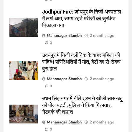
बिजनेस लीडर्स फोरम (BLF) ने हयात
रीजेंसी में मनाई प्रथम वर्षगांठ, 150 से
Jodhpur Fire: जोधपुर के निजी अस्पताल
अधिक उद्योगपति एवं पेशेवर हुए शामिल
ई-पेपर
उत्तर
में लगी आग, समय रहते मरीजों को सुरक्षित
निकाला गया
3
Mahanagar Stambh
2 months ago
अमेरिका ने वर्ल्ड कप को बनाया
0
‘एंटरटेनमेंट पैकेज’:फुटबॉल का अमेरिकी
मेकओवर, कई मेगा कॉन्सर्ट; मशहूर हस्तियों
उदयपुर में निजी क्लीनिक के बाहर महिला की
क्रिकेट
‎स्पोर्ट्स
से प्रमोशन
संदिग्ध परिस्थितियों में मौत, बेटी का रो-रोकर
बुरा हाल
4
Mahanagar Stambh
2 months ago
भारतीय विमेंस टीम टी-20 वर्ल्ड कप का
वार्म-अप मैच हारी:इंग्लैंड ने 5 रन से हराया;
0
ऋचा घोष की फिफ्टी बेकार
क्रिकेट
‎स्पोर्ट्स
उधम सिंह नगर में नीले ड्रम ने खोली सास-बहू
की पोल पट्टी, पुलिस ने किया गिरफ्तार,
5
नेटवर्क की तलाश
रूट 4 साल बाद इंग्लैंड की कप्तानी
Mahanagar Stambh
2 months ago
करेंगे:नाइटक्लब केस के चलते स्टोक्स-
0
एटकिंसन दूसरे टेस्ट से बाहर; आर्चर की