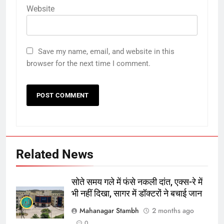
Website
7
किशनगंज में रेतुआ नदी पर बना डायवर्सन
बहा:दर्जनों गांवों का संपर्क टूटा, 12 KM
Save my name, email, and website in this
लंबी दूरी तय कर रहे लोग
पूर्व
राज्य
browser for the next time I comment.
8
रूट 4 साल बाद इंग्लैंड की कप्तानी
करेंगे:नाइटक्लब केस के चलते स्टोक्स-
एटकिंसन दूसरे टेस्ट से बाहर; आर्चर की
न्यूज़
वापसी
1
Related News
शेपिंग फ्यूचर के बैनर तले डॉक्टरों और
चार्टर्ड अकाउंटेंट्स के बीच रोमांचक
सोते समय गले में फंसे नकली दांत, एक्स-रे में
बैडमिंटन प्रतियोगिता
ई-पेपर
उत्तर
भी नहीं दिखा, सागर में डॉक्टरों ने बचाई जान
Mahanagar Stambh
2 months ago
2
0