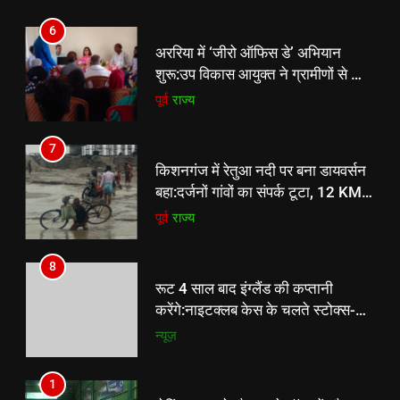
कार्ड बनाने की अपील, कल भी आयोजन
पूर्व
राज्य
8
रूट 4 साल बाद इंग्लैंड की कप्तानी
7
करेंगे:नाइटक्लब केस के चलते स्टोक्स-
किशनगंज में रेतुआ नदी पर बना डायवर्सन
एटकिंसन दूसरे टेस्ट से बाहर; आर्चर की
न्यूज़
बहा:दर्जनों गांवों का संपर्क टूटा, 12 KM
वापसी
लंबी दूरी तय कर रहे लोग
पूर्व
राज्य
8
रूट 4 साल बाद इंग्लैंड की कप्तानी
करेंगे:नाइटक्लब केस के चलते स्टोक्स-
एटकिंसन दूसरे टेस्ट से बाहर; आर्चर की
न्यूज़
वापसी
1
शेपिंग फ्यूचर के बैनर तले डॉक्टरों और
चार्टर्ड अकाउंटेंट्स के बीच रोमांचक
बैडमिंटन प्रतियोगिता
ई-पेपर
उत्तर