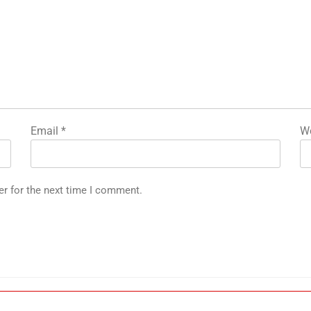
र
Email
*
We
er for the next time I comment.