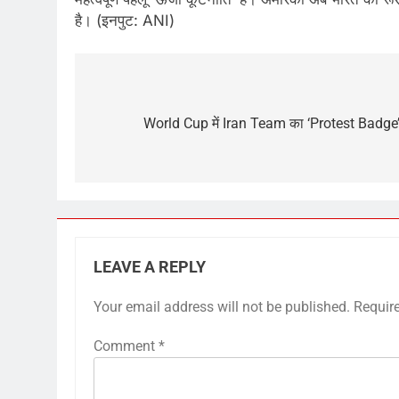
है। (इनपुट: ANI)
Post
navigation
World Cup में Iran Team का ‘Protest Badge’, F
LEAVE A REPLY
Your email address will not be published.
Requir
Comment
*