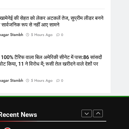
8
Rahul Gandhi बोले: महिलाओं की
आवाज के बिना देश अधूरा और पिछड़ा
खामेनेई की सेहत को लेकर अटकलें तेज, सुप्रीम लीडर बनने
रहेगा
ऑटोमोबाइल
तकनीक
े सार्वजनिक रूप से नहीं आए सामने
1
agar Stambh
5 Hours Ago
0
मिशन आरोही के दूसरे दिन 2035
वाहनों का हुआ चालान:468 वाहन जब्त,
11 अगस्त से ‘मिशन सेफ फ्यूचर 2.0
उत्तर
राज्य
100% टैरिफ वाला बिल अमेरिकी सीनेट में पास:86 सांसदों
होगा शुरू
ें वोट किया, 11 ने विरोध में; रूसी तेल खरीदने वाले देशों पर
2
Delhi Rainfall ने तोड़ा 2011 के बाद
का रिकॉर्ड, IMD ने जारी किया रेड
agar Stambh
5 Hours Ago
0
अलर्ट
ऑटोमोबाइल
तकनीक
3
Defense Budget में पूंजीगत आवंटन
बढ़ाएं, Parliamentary Panel की
Recent News
सिफारिश
ऑटोमोबाइल
तकनीक