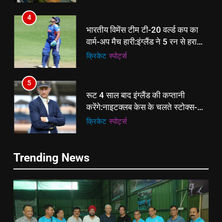
से प्रमोशन
4
भारतीय विमेंस टीम टी-20 वर्ल्ड कप का
वार्म-अप मैच हारी:इंग्लैंड ने 5 रन से हराया;
ऋचा घोष की फिफ्टी बेकार
क्रिकेट
‎स्पोर्ट्स
5
रूट 4 साल बाद इंग्लैंड की कप्तानी
करेंगे:नाइटक्लब केस के चलते स्टोक्स-
एटकिंसन दूसरे टेस्ट से बाहर; आर्चर की
क्रिकेट
‎स्पोर्ट्स
वापसी
6
5
Trending News
अररिया में ‘जीरो ऑफिस डे’ अभियान
रूट 4 साल बाद इंग्लैंड की कप्तानी
शुरू:उप विकास आयुक्त ने ग्रामीणों से जॉब
करेंगे:नाइटक्लब केस के चलते स्टोक्स-
कार्ड बनाने की अपील, कल भी आयोजन
पूर्व
राज्य
एटकिंसन दूसरे टेस्ट से बाहर; आर्चर की
क्रिकेट
‎स्पोर्ट्स
वापसी
7
6