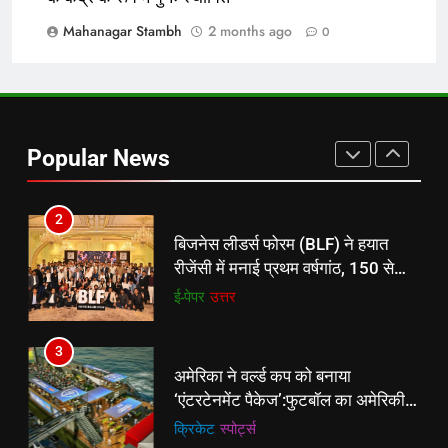
करेंगे:नाइटक्लब केस के चलते स्टोक्स-
एटकिंसन दूसरे टेस्ट से बाहर; आर्चर की
Mahanagar Stambh
2 months ago
न्यूज़
0
वापसी
1
शेपिंग फ्यूचर के बैनर तले डॉक्टरों और
चार्टर्ड अकाउंटेंट्स के बीच रोमांचक
Popular News
बैडमिंटन प्रतियोगिता
ई-पेपर
उत्तर
2
बिजनेस लीडर्स फोरम (BLF) ने हयात
रीजेंसी में मनाई प्रथम वर्षगांठ, 150 से
अधिक उद्योगपति एवं पेशेवर हुए शामिल
ई-पेपर
उत्तर
3
अमेरिका ने वर्ल्ड कप को बनाया
‘एंटरटेनमेंट पैकेज’:फुटबॉल का अमेरिकी
मेकओवर, कई मेगा कॉन्सर्ट; मशहूर हस्तियों
क्रिकेट
‎स्पोर्ट्स