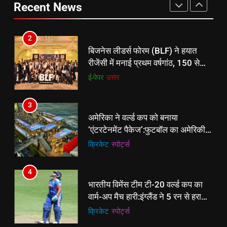
अधिक उद्योगपति एवं पेशेवर हुए शामिल
ई-पेपर
उत्तर
Recent News
बैडमिंटन प्रतियोगिता
ई-पेपर
उत्तर
3
2
अमेरिका ने वर्ल्ड कप को बनाया
बिजनेस लीडर्स फोरम (BLF) ने हयात
‘एंटरटेनमेंट पैकेज’:फुटबॉल का अमेरिकी
रीजेंसी में मनाई प्रथम वर्षगांठ, 150 से
मेकओवर, कई मेगा कॉन्सर्ट; मशहूर हस्तियों
क्रिकेट
‎स्पोर्ट्स
अधिक उद्योगपति एवं पेशेवर हुए शामिल
ई-पेपर
उत्तर
से प्रमोशन
4
3
भारतीय विमेंस टीम टी-20 वर्ल्ड कप का
अमेरिका ने वर्ल्ड कप को बनाया
वार्म-अप मैच हारी:इंग्लैंड ने 5 रन से हराया;
‘एंटरटेनमेंट पैकेज’:फुटबॉल का अमेरिकी
ऋचा घोष की फिफ्टी बेकार
क्रिकेट
‎स्पोर्ट्स
मेकओवर, कई मेगा कॉन्सर्ट; मशहूर हस्तियों
क्रिकेट
‎स्पोर्ट्स
से प्रमोशन
5
4
रूट 4 साल बाद इंग्लैंड की कप्तानी
भारतीय विमेंस टीम टी-20 वर्ल्ड कप का
करेंगे:नाइटक्लब केस के चलते स्टोक्स-
वार्म-अप मैच हारी:इंग्लैंड ने 5 रन से हराया;
एटकिंसन दूसरे टेस्ट से बाहर; आर्चर की
क्रिकेट
‎स्पोर्ट्स
ऋचा घोष की फिफ्टी बेकार
क्रिकेट
‎स्पोर्ट्स
वापसी