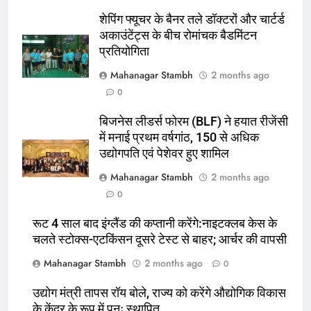
5
शेपिंग फ्यूचर के बैनर तले डॉक्टरों और चार्टर्ड
रूट 4 साल बाद इंग्लैंड की कप्तानी
अकाउंटेंट्स के बीच रोमांचक बैडमिंटन
करेंगे:नाइटक्लब केस के चलते स्टोक्स-
प्रतियोगिता
एटकिंसन दूसरे टेस्ट से बाहर; आर्चर की
क्रिकेट
‎स्पोर्ट्स
वापसी
Mahanagar Stambh
2 months ago
0
6
अररिया में ‘जीरो ऑफिस डे’ अभियान
बिजनेस लीडर्स फोरम (BLF) ने हयात रीजेंसी
शुरू:उप विकास आयुक्त ने ग्रामीणों से जॉब
में मनाई प्रथम वर्षगांठ, 150 से अधिक
कार्ड बनाने की अपील, कल भी आयोजन
पूर्व
राज्य
उद्योगपति एवं पेशेवर हुए शामिल
Mahanagar Stambh
2 months ago
7
0
किशनगंज में रेतुआ नदी पर बना डायवर्सन
बहा:दर्जनों गांवों का संपर्क टूटा, 12 KM
रूट 4 साल बाद इंग्लैंड की कप्तानी करेंगे:नाइटक्लब केस के
चलते स्टोक्स-एटकिंसन दूसरे टेस्ट से बाहर; आर्चर की वापसी
लंबी दूरी तय कर रहे लोग
पूर्व
राज्य
Mahanagar Stambh
2 months ago
0
8
उद्योग मंत्री तापस रॉय बोले, राज्य को करेंगे औद्योगिक विकास
रूट 4 साल बाद इंग्लैंड की कप्तानी
के केंद्र के रूप में पुनः स्थापित