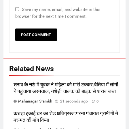
5
Save my name, email, and website in this
टर्बुलेंस का शिकार हुई Air India Flight
browser for the next time I comment.
का पायलट डोप टेस्ट में फेल, जांच में जुटा
DGCA
ऑटोमोबाइल
तकनीक
6
कोलकाता मेट्रो की पटरियों पर बढ़ता
संकट: एक साल में सामने आए आत्महत्या
के 14 मामले
पूर्व
राज्य
Related News
7
शराब के नशे में युवक ने महिला को मारी टक्कर:बेतिया में लोगों
कुदरा सीएचसी के जर्जर भवन में हुई आशा
ने पहुंचाया अस्पताल, नशेड़ी चालक की बाइक से शराब जब्त
बैठक:कैमूर में चार मुख्य स्वास्थ्य योजनाओं
की प्रगति की हुई समीक्षा
पूर्व
राज्य
Mahanagar Stambh
21 seconds ago
0
कचड़ा इकाई घर का शेड क्षतिग्रस्त:परना पंचायत ग्रामीणों ने
8
मरम्मत की मांग किया
Inflation hits Maharashtra: 11