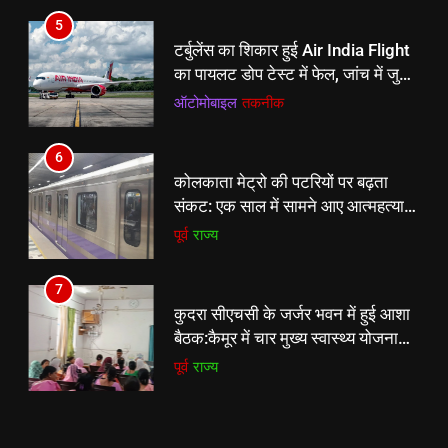
6
5
कोलकाता मेट्रो की पटरियों पर बढ़ता
टर्बुलेंस का शिकार हुई Air India Flight
संकट: एक साल में सामने आए आत्महत्या
का पायलट डोप टेस्ट में फेल, जांच में जुटा
के 14 मामले
पूर्व
राज्य
DGCA
ऑटोमोबाइल
तकनीक
7
6
कुदरा सीएचसी के जर्जर भवन में हुई आशा
कोलकाता मेट्रो की पटरियों पर बढ़ता
बैठक:कैमूर में चार मुख्य स्वास्थ्य योजनाओं
संकट: एक साल में सामने आए आत्महत्या
की प्रगति की हुई समीक्षा
पूर्व
राज्य
के 14 मामले
पूर्व
राज्य
8
7
Inflation hits Maharashtra: 11
कुदरा सीएचसी के जर्जर भवन में हुई आशा
अगस्त से 2 रुपये प्रति लीटर महंगा होगा
बैठक:कैमूर में चार मुख्य स्वास्थ्य योजनाओं
दूध, डेयरी प्रोडक्ट्स के दाम भी बढ़ेंगे
ऑटोमोबाइल
तकनीक
की प्रगति की हुई समीक्षा
पूर्व
राज्य
8
Inflation hits Maharashtra: 11