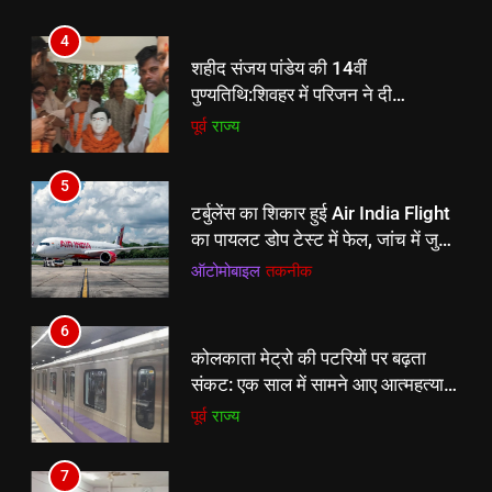
4
शहीद संजय पांडेय की 14वीं
पुण्यतिथि:शिवहर में परिजन ने दी
श्रद्धांजलि, अधूरे सपने पूरे करने का लिया
पूर्व
राज्य
संकल्प
5
टर्बुलेंस का शिकार हुई Air India Flight
का पायलट डोप टेस्ट में फेल, जांच में जुटा
DGCA
ऑटोमोबाइल
तकनीक
6
5
कोलकाता मेट्रो की पटरियों पर बढ़ता
टर्बुलेंस का शिकार हुई Air India Flight
संकट: एक साल में सामने आए आत्महत्या
का पायलट डोप टेस्ट में फेल, जांच में जुटा
के 14 मामले
पूर्व
राज्य
DGCA
ऑटोमोबाइल
तकनीक
7
6