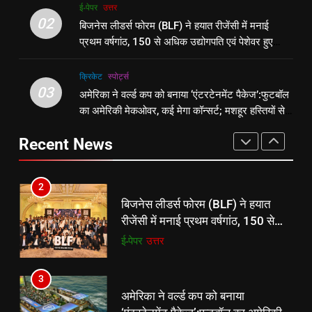
बैडमिंटन प्रतियोगिता
ई-पेपर
उत्तर
ई-पेपर
उत्तर
रूट 4 साल बाद इंग्लैंड की कप्तानी
02
बिजनेस लीडर्स फोरम (BLF) ने हयात रीजेंसी में मनाई
करेंगे:नाइटक्लब केस के चलते स्टोक्स-
प्रथम वर्षगांठ, 150 से अधिक उद्योगपति एवं पेशेवर हुए
एटकिंसन दूसरे टेस्ट से बाहर; आर्चर की
2
न्यूज़
शामिल
वापसी
बिजनेस लीडर्स फोरम (BLF) ने हयात
क्रिकेट
‎स्पोर्ट्स
रीजेंसी में मनाई प्रथम वर्षगांठ, 150 से
1
03
अमेरिका ने वर्ल्ड कप को बनाया ‘एंटरटेनमेंट पैकेज’:फुटबॉल
अधिक उद्योगपति एवं पेशेवर हुए शामिल
ई-पेपर
उत्तर
शेपिंग फ्यूचर के बैनर तले डॉक्टरों और
का अमेरिकी मेकओवर, कई मेगा कॉन्सर्ट; मशहूर हस्तियों से
चार्टर्ड अकाउंटेंट्स के बीच रोमांचक
प्रमोशन
बैडमिंटन प्रतियोगिता
3
ई-पेपर
उत्तर
Recent News
अमेरिका ने वर्ल्ड कप को बनाया
‘एंटरटेनमेंट पैकेज’:फुटबॉल का अमेरिकी
2
मेकओवर, कई मेगा कॉन्सर्ट; मशहूर हस्तियों
क्रिकेट
‎स्पोर्ट्स
बिजनेस लीडर्स फोरम (BLF) ने हयात
से प्रमोशन
रीजेंसी में मनाई प्रथम वर्षगांठ, 150 से
अधिक उद्योगपति एवं पेशेवर हुए शामिल
4
ई-पेपर
उत्तर
भारतीय विमेंस टीम टी-20 वर्ल्ड कप का
वार्म-अप मैच हारी:इंग्लैंड ने 5 रन से हराया;
3
ऋचा घोष की फिफ्टी बेकार
क्रिकेट
‎स्पोर्ट्स
अमेरिका ने वर्ल्ड कप को बनाया
‘एंटरटेनमेंट पैकेज’:फुटबॉल का अमेरिकी