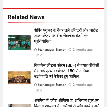
Related News
शेपिंग फ्यूचर के बैनर तले डॉक्टरों और चार्टर्ड
5
अकाउंटेंट्स के बीच रोमांचक बैडमिंटन
रूट 4 साल बाद इंग्लैंड की कप्तानी
प्रतियोगिता
करेंगे:नाइटक्लब केस के चलते स्टोक्स-
Mahanagar Stambh
2 months ago
एटकिंसन दूसरे टेस्ट से बाहर; आर्चर की
क्रिकेट
‎स्पोर्ट्स
0
वापसी
बिजनेस लीडर्स फोरम (BLF) ने हयात रीजेंसी
6
में मनाई प्रथम वर्षगांठ, 150 से अधिक
अररिया में ‘जीरो ऑफिस डे’ अभियान
उद्योगपति एवं पेशेवर हुए शामिल
शुरू:उप विकास आयुक्त ने ग्रामीणों से जॉब
कार्ड बनाने की अपील, कल भी आयोजन
पूर्व
राज्य
Mahanagar Stambh
2 months ago
0
7
अररिया में ‘जीरो ऑफिस डे’ अभियान शुरू:उप
किशनगंज में रेतुआ नदी पर बना डायवर्सन
विकास आयुक्त ने ग्रामीणों से जॉब कार्ड बनाने