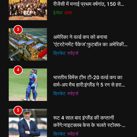
3
अमेरिका ने वर्ल्ड कप को बनाया
‘एंटरटेनमेंट पैकेज’:फुटबॉल का अमेरिकी
मेकओवर, कई मेगा कॉन्सर्ट; मशहूर हस्तियों
क्रिकेट
‎स्पोर्ट्स
से प्रमोशन
4
भारतीय विमेंस टीम टी-20 वर्ल्ड कप का
वार्म-अप मैच हारी:इंग्लैंड ने 5 रन से हराया;
ऋचा घोष की फिफ्टी बेकार
क्रिकेट
‎स्पोर्ट्स
5
रूट 4 साल बाद इंग्लैंड की कप्तानी
करेंगे:नाइटक्लब केस के चलते स्टोक्स-
एटकिंसन दूसरे टेस्ट से बाहर; आर्चर की
क्रिकेट
‎स्पोर्ट्स
वापसी
6