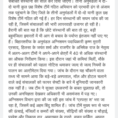
संबंधित संस्थानों को सील कर दिया जाएगा। तीनों अनुमंडलों में दो-
दो यानी कुल छह विशेष टीमें गठित अभियान को प्रभावी ढंग से अंजाम
तक पहुंचाने के लिए जिले के तीनों अनुमंडलों में दो-दो यानी कुल छह
विशेष टीमें गठित की गई हैं। हर दिन संस्थानों की सघन जांच की जा
रही है, जिसमें संचालकों की भारी लापरवाही उजागर हो रही है।
हैरानी की बात यह है कि छोटे संस्थानों की बात तो दूर, बड़ी
बहुमंजिला इमारतों में भी आग से बचाव के पर्याप्त इंतजाम नहीं पाए गए
हैं। बिहारशरीफ के अनुमंडल अग्निशमन पदाधिकारी कृष्ण मुरारी
प्रसाद, हिलसा के जयंत शर्मा और राजगीर के अभिषेक राज के नेतृत्व
में अलग-अलग टीमों ने अपने-अपने क्षेत्रों में 40 से अधिक संस्थानों
का औचक निरीक्षण किया। इस दौरान जहां भी कमियां मिलीं, मौके
पर ही संचालकों को पहला नोटिस थमाकर जल्द से जल्द नियमों के
पालन का अल्टीमेटम दिया गया। जांच के दौरान यह चौंकाने वाला
तथ्य भी सामने आया कि बड़े-बड़े अस्पताल, मॉल और होटल चलाने
वाले कई संचालकों को फायर सेफ्टी के बारे में बुनियादी जानकारी
तक नहीं है। जब टीम ने सुरक्षा उपकरणों के बाबत पूछताछ की, तो
उनकी अनभिज्ञता देखकर अधिकारी भी असमंजस में पड़ गए।
अग्निशमन विभाग द्वारा की जा रही इस जांच में ‘प्रपत्र श’ भरा जा
रहा है, जिसमें कई अहम बिंदु शामिल हैं। जांच टीमें मुख्य रूप से भवन
की ऊंचाई, मंजिलों व कमरों की संख्या, सीढ़ियों की संख्या व चौड़ाई,
प्रवेश और निकास द्वार, आवागमन के रास्ते, वाहन पार्किंग, आपात