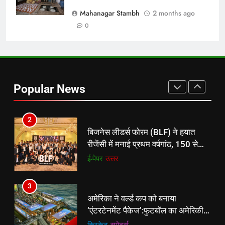
करेंगे:नाइटक्लब केस के चलते स्टोक्स-
Mahanagar Stambh
2 months ago
एटकिंसन दूसरे टेस्ट से बाहर; आर्चर की
न्यूज़
0
वापसी
1
शेपिंग फ्यूचर के बैनर तले डॉक्टरों और
चार्टर्ड अकाउंटेंट्स के बीच रोमांचक
Popular News
बैडमिंटन प्रतियोगिता
ई-पेपर
उत्तर
2
बिजनेस लीडर्स फोरम (BLF) ने हयात
रीजेंसी में मनाई प्रथम वर्षगांठ, 150 से
अधिक उद्योगपति एवं पेशेवर हुए शामिल
ई-पेपर
उत्तर
3
अमेरिका ने वर्ल्ड कप को बनाया
‘एंटरटेनमेंट पैकेज’:फुटबॉल का अमेरिकी
मेकओवर, कई मेगा कॉन्सर्ट; मशहूर हस्तियों
क्रिकेट
‎स्पोर्ट्स