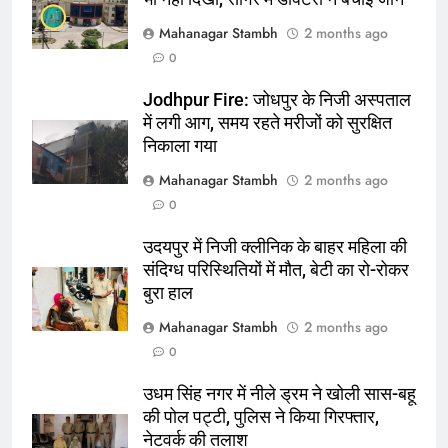
5
Mahanagar Stambh
2 months ago
रूट 4 साल बाद इंग्लैंड की कप्तानी
0
करेंगे:नाइटक्लब केस के चलते स्टोक्स-
Jodhpur Fire: जोधपुर के निजी अस्पताल
एटकिंसन दूसरे टेस्ट से बाहर; आर्चर की
क्रिकेट
‎स्पोर्ट्स
में लगी आग, समय रहते मरीजों को सुरक्षित
वापसी
निकाला गया
6
Mahanagar Stambh
2 months ago
अररिया में ‘जीरो ऑफिस डे’ अभियान
0
शुरू:उप विकास आयुक्त ने ग्रामीणों से जॉब
कार्ड बनाने की अपील, कल भी आयोजन
पूर्व
राज्य
उदयपुर में निजी क्लीनिक के बाहर महिला की
संदिग्ध परिस्थितियों में मौत, बेटी का रो-रोकर
7
बुरा हाल
किशनगंज में रेतुआ नदी पर बना डायवर्सन
Mahanagar Stambh
2 months ago
बहा:दर्जनों गांवों का संपर्क टूटा, 12 KM
0
लंबी दूरी तय कर रहे लोग
पूर्व
राज्य
उधम सिंह नगर में नीले ड्रम ने खोली सास-बहू
की पोल पट्टी, पुलिस ने किया गिरफ्तार,
8
नेटवर्क की तलाश
रूट 4 साल बाद इंग्लैंड की कप्तानी