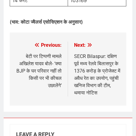
14 कैरेट
103169
(भाव: कोटा ज्वैलर्स एसोसिएशन के अनुसार)
Previous:
Next:
Post
navigation
बेटी पर टिप्पणी मामले
SECR Bilaspur: दक्षिण
अखिलेश यादव बोले- ‘क्या
पूर्व मध्य रेलवे बिलासपुर के
BJP के घर परिवार नहीं तो
1376 करोड़ के प्रोजेक्ट में
किसी पर भी कीचल
अवैध रेत का उपयोग, पहुंची
उछालेंगे’
खनिज विभाग की टीम,
थमाया नोटिस
LEAVE A REPLY