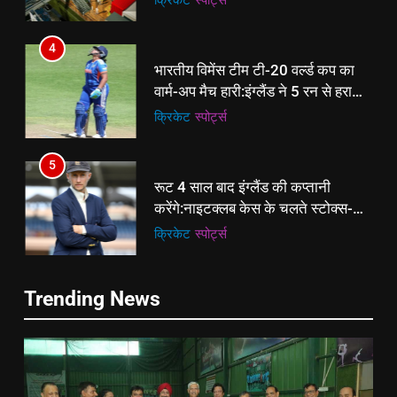
से प्रमोशन
4
भारतीय विमेंस टीम टी-20 वर्ल्ड कप का
वार्म-अप मैच हारी:इंग्लैंड ने 5 रन से हराया;
ऋचा घोष की फिफ्टी बेकार
क्रिकेट
‎स्पोर्ट्स
5
रूट 4 साल बाद इंग्लैंड की कप्तानी
करेंगे:नाइटक्लब केस के चलते स्टोक्स-
एटकिंसन दूसरे टेस्ट से बाहर; आर्चर की
क्रिकेट
‎स्पोर्ट्स
वापसी
6
5
Trending News
अररिया में ‘जीरो ऑफिस डे’ अभियान
रूट 4 साल बाद इंग्लैंड की कप्तानी
शुरू:उप विकास आयुक्त ने ग्रामीणों से जॉब
करेंगे:नाइटक्लब केस के चलते स्टोक्स-
कार्ड बनाने की अपील, कल भी आयोजन
पूर्व
राज्य
एटकिंसन दूसरे टेस्ट से बाहर; आर्चर की
क्रिकेट
‎स्पोर्ट्स
वापसी