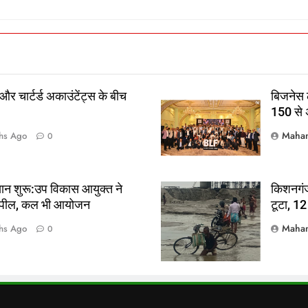
 और चार्टर्ड अकाउंटेंट्स के बीच
बिजनेस ल
150 से अ
Mahan
hs Ago
0
यान शुरू:उप विकास आयुक्त ने
किशनगंज 
की अपील, कल भी आयोजन
टूटा, 12
Mahan
hs Ago
0