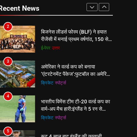
चार्टर्ड अकाउंटेंट्स के बीच रोमांचक
Recent News
बैडमिंटन प्रतियोगिता
ई-पेपर
उत्तर
2
बिजनेस लीडर्स फोरम (BLF) ने हयात
रीजेंसी में मनाई प्रथम वर्षगांठ, 150 से
अधिक उद्योगपति एवं पेशेवर हुए शामिल
ई-पेपर
उत्तर
3
अमेरिका ने वर्ल्ड कप को बनाया
‘एंटरटेनमेंट पैकेज’:फुटबॉल का अमेरिकी
मेकओवर, कई मेगा कॉन्सर्ट; मशहूर
क्रिकेट
‎स्पोर्ट्स
हस्तियों से प्रमोशन
4
भारतीय विमेंस टीम टी-20 वर्ल्ड कप का
वार्म-अप मैच हारी:इंग्लैंड ने 5 रन से
हराया; ऋचा घोष की फिफ्टी बेकार
क्रिकेट
‎स्पोर्ट्स
5
रूट 4 साल बाद इंग्लैंड की कप्तानी