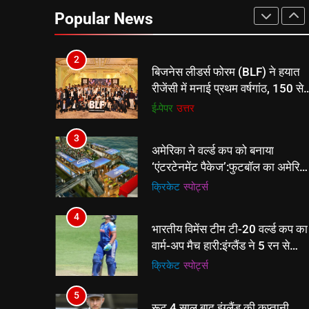
चार्टर्ड अकाउंटेंट्स के बीच रोमांचक
Popular News
बैडमिंटन प्रतियोगिता
ई-पेपर
उत्तर
2
बिजनेस लीडर्स फोरम (BLF) ने हयात
रीजेंसी में मनाई प्रथम वर्षगांठ, 150 से
अधिक उद्योगपति एवं पेशेवर हुए शामिल
ई-पेपर
उत्तर
3
अमेरिका ने वर्ल्ड कप को बनाया
‘एंटरटेनमेंट पैकेज’:फुटबॉल का अमेरिक
मेकओवर, कई मेगा कॉन्सर्ट; मशहूर
क्रिकेट
‎स्पोर्ट्स
हस्तियों से प्रमोशन
4
भारतीय विमेंस टीम टी-20 वर्ल्ड कप का
वार्म-अप मैच हारी:इंग्लैंड ने 5 रन से
हराया; ऋचा घोष की फिफ्टी बेकार
क्रिकेट
‎स्पोर्ट्स
5
रूट 4 साल बाद इंग्लैंड की कप्तानी