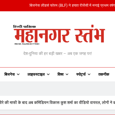
अमेरिका ने वर्ल्ड कप को बनाया ‘एंटरटेनमेंट पैकेज’:फुटबॉल का अमेरिकी मेक
भारतीय विमेंस टीम टी-20 वर्ल्ड कप का वार्म-अप मैच हारी:इ
शेपिंग फ्यूचर के बैनर तले डॉक्टरों और चार्टर
बिजनेस लीडर्स फोरम (BLF) ने हयात रीजेंसी में मनाई प्रथम वर्षग
anagar Stambh | महानग
अमेरिका ने वर्ल्ड कप को बनाया ‘एंटरटेनमेंट पैकेज’:फुटबॉल का अमेरिकी मेक
देश-दुनिया की हर बड़ी खबर – अब एक जगह पर!
भारतीय विमेंस टीम टी-20 वर्ल्ड कप का वार्म-अप मैच हारी:इ
बिजनेस
लाइफस्टाइल
विश्व
‎स्पोर्ट्स
तकनीक
मोरे की माफी के बाद अब कॉमेडियन विकास कुश शर्मा का वीडियो वायरल, लोगों ने