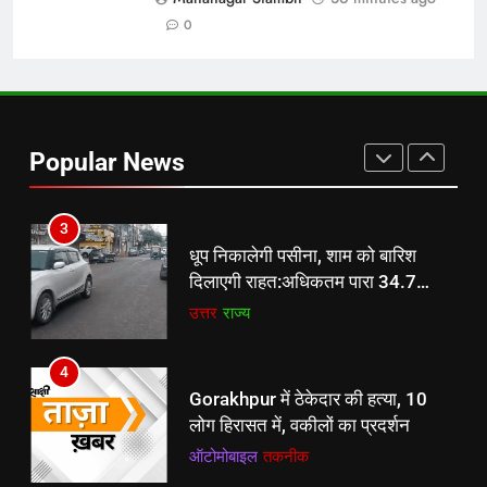
सुरक्षा व्यवस्था का निरीक्षण
उत्तर
राज्य
0
2
UP Weather: उत्तर प्रदेश के दक्षिणी
हिस्सों में भारी बारिश की संभावना, IMD ने
Popular News
जताया अनुमान
ऑटोमोबाइल
तकनीक
3
धूप निकालेगी पसीना, शाम को बारिश
दिलाएगी राहत:अधिकतम पारा 34.7
पहुंचा, उमस व गर्मी से लोग हुए परेशान
उत्तर
राज्य
4
Gorakhpur में ठेकेदार की हत्या, 10
लोग हिरासत में, वकीलों का प्रदर्शन
ऑटोमोबाइल
तकनीक