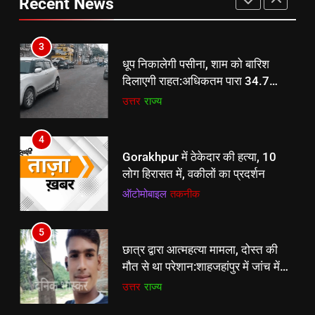
उत्तर
राज्य
Recent News
जताया अनुमान
ऑटोमोबाइल
तकनीक
4
3
Gorakhpur में ठेकेदार की हत्या, 10
धूप निकालेगी पसीना, शाम को बारिश
लोग हिरासत में, वकीलों का प्रदर्शन
दिलाएगी राहत:अधिकतम पारा 34.7
ऑटोमोबाइल
तकनीक
पहुंचा, उमस व गर्मी से लोग हुए परेशान
उत्तर
राज्य
5
4
छात्र द्वारा आत्महत्या मामला, दोस्त की
Gorakhpur में ठेकेदार की हत्या, 10
मौत से था परेशान:शाहजहांपुर में जांच में
लोग हिरासत में, वकीलों का प्रदर्शन
खुलासा, दो महीने पहले दोस्त ने भी दी थी
उत्तर
राज्य
ऑटोमोबाइल
तकनीक
जान
6
5
Sumit Roy से CID ने सालबोनी जमीन
छात्र द्वारा आत्महत्या मामला, दोस्त की
घोटाले में लगातार दूसरे दिन 6 घंटे पूछताछ
मौत से था परेशान:शाहजहांपुर में जांच में
की
ऑटोमोबाइल
तकनीक
खुलासा, दो महीने पहले दोस्त ने भी दी थी
उत्तर
राज्य
जान