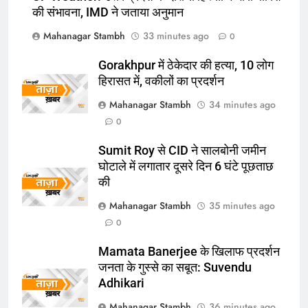
की संभावना, IMD ने जताया अनुमान
Sumit Roy से CID ने सालबोनी जमीन
घोटाले में लगातार दूसरे दिन 6 घंटे पूछताछ
Mahanagar Stambh
33 minutes ago
0
की
ऑटोमोबाइल
तकनीक
Gorakhpur में ठेकेदार की हत्या, 10 लोग
हिरासत में, वकीलों का प्रदर्शन
7
Mahanagar Stambh
34 minutes ago
सुल्तानपुर में निकला जुलूस-ए-पचासा:रात
0
भर गूंजी या हुसैन की सदा; मौलाना अर्शी
मौलाई ने कहा- कर्बला का संदेश अन्याय के
उत्तर
राज्य
Sumit Roy से CID ने सालबोनी जमीन
खिलाफ डटे रहना
घोटाले में लगातार दूसरे दिन 6 घंटे पूछताछ
8
की
Mamata Banerjee के खिलाफ
Mahanagar Stambh
35 minutes ago
प्रदर्शन जनता के गुस्से का सबूत:
0
Suvendu Adhikari
ऑटोमोबाइल
तकनीक
Mamata Banerjee के खिलाफ प्रदर्शन
जनता के गुस्से का सबूत: Suvendu
1
Adhikari
अपर पुलिस महानिदेशक ने कांवड़ियों को
बांटी जैकेट:हाथरस में कांवड़ यात्रा की
Mahanagar Stambh
36 minutes ago