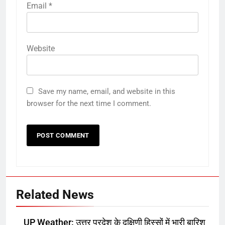
Email
*
Website
Save my name, email, and website in this
browser for the next time I comment.
5
छात्र द्वारा आत्महत्या मामला, दोस्त की
मौत से था परेशान:शाहजहांपुर में जांच में
Related News
खुलासा, दो महीने पहले दोस्त ने भी दी थी
उत्तर
राज्य
जान
UP Weather: उत्तर प्रदेश के दक्षिणी हिस्सों में भारी बारिश
6