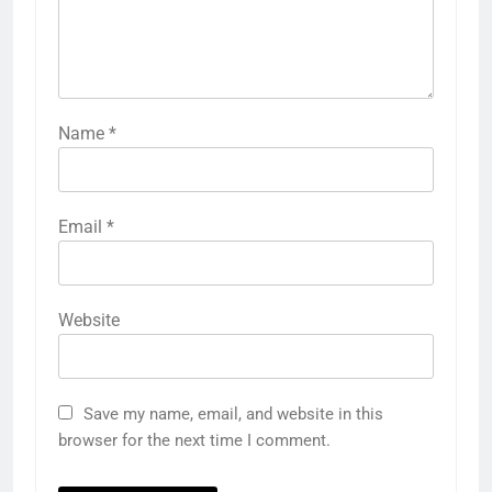
Name
*
Email
*
Website
5
असभ्य पुलिसकर्मी मेरी सुरक्षा में नहीं चाहिए,
‘हिट स्प्रे’ नाम से CID… अभिजीत दीपके
Save my name, email, and website in this
का बड़ा आरोप
दक्षिण
राज्य
browser for the next time I comment.
6