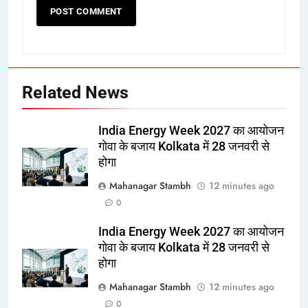
निरहुआ-आम्रपाली पर भड़कीं काजल
राघवानी:बोलीं- जो अपनी पत्नी को सम्मान
नहीं दे सकता, वो इंडस्ट्री में किसी को क्या
बॉलीवुड
मनोरंजन
इज्जत देगा
Related News
7
‘युवाओं को कॉकरोच कहने वाले के हाथ से
डिग्री नहीं लेंगे’, कॉन्वोकेशन पर CJI
India Energy Week 2027 का आयोजन
सूर्यकांत को चीफ गेस्ट बुलाने पर भड़के
दक्षिण
राज्य
गोवा के बजाय Kolkata में 28 जनवरी से
छात्र
होगा
8
Mahanagar Stambh
12 minutes ago
‘युवाओं को कॉकरोच कहने वाले के हाथ से
0
डिग्री नहीं लेंगे’, कॉन्वोकेशन पर CJI
India Energy Week 2027 का आयोजन
सूर्यकांत को चीफ गेस्ट बुलाने पर भड़के
दक्षिण
राज्य
गोवा के बजाय Kolkata में 28 जनवरी से
छात्र
होगा
1
Mahanagar Stambh
12 minutes ago
Gen-Z से कुछ सीखिए: Yashasvi
0
Jaiswal संग Relationship की खबरों